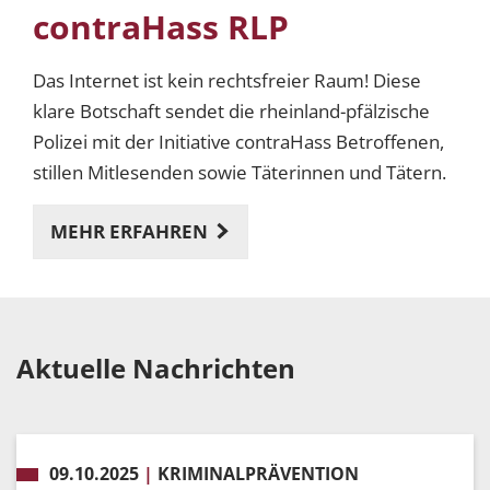
InSiKo
Die kommunale Kriminalprävention ist
wesentlicher Bestandteil der rheinland-
pfälzischen Sicherheitsarchitektur. Mit InSiKo
möchte die Leitstelle Kriminalprävention die
Arbeit in den Kommunen zukünftig noch
MEHR ERFAHREN
passgenauer und umfassender unterstützen.
Aktuelle Nachrichten
09.10.2025
|
KRIMINALPRÄVENTION