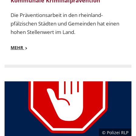
Kommunale Kriminalprävention
Die Präventionsarbeit in den rheinland-
pfälzischen Städten und Gemeinden hat einen
hohen Stellenwert im Land.
MEHR
Mehr
Kommunale Kriminalprävention - Die Präventionsarbe
© Polizei RLP