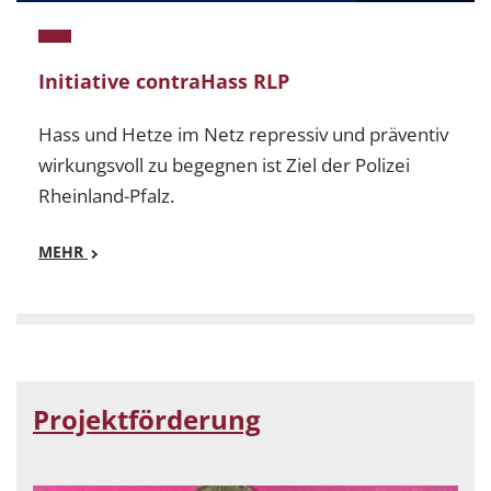
Initiative contraHass RLP
Hass und Hetze im Netz repressiv und präventiv
wirkungsvoll zu begegnen ist Ziel der Polizei
Rheinland-Pfalz.
MEHR
Mehr
Initiative contraHass RLP - Hass und Hetze im Netz rep
Projektförderung